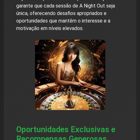
garante que cada sessão de A Night Out seja
única, oferecendo desafios apropriados e
oportunidades que mantêm o interesse e a
motivação em níveis elevados.
Oportunidades Exclusivas e
Recompensas Generosas