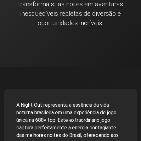
transforma suas noites em aventuras
inesquecíveis repletas de diversão e
oportunidades incríveis.
A Night Out representa a essência da vida
noturna brasileira em uma experiência de jogo
única na 688v top. Este extraordinário jogo
captura perfeitamente a energia contagiante
das melhores noites do Brasil, oferecendo aos