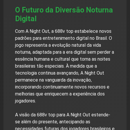
O Futuro da Diversão Noturna
Digital
Com A Night Out, a 688v top estabelece novos
padrões para entretenimento digital no Brasil. O
jogo representa a evolução natural da vida
noturna, adaptada para a era digital sem perder a
essência humana e cultural que torna as noites
brasileiras tão especiais. À medida que a
tecnologia continua avançando, A Night Out
permanece na vanguarda da inovação,
incorporando continuamente novos recursos e
melhorias que enriquecem a experiência dos
jogadores.
A visão da 688v top para A Night Out estende-
se além do presente, antecipando as
necessidades futuras dos jogadores brasileiros e