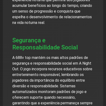
acumular benefícios ao longo do tempo, criando
um senso de progressão e conquista que
espelha o desenvolvimento de relacionamentos
na vida noturna real.
Segurança e
Responsabilidade Social
A 688v top mantém os mais altos padrões de
segurança e responsabilidade social em A Night
Out. O jogo incorpora recursos educativos sobre
entretenimento responsável, lembrando os
jogadores da importância do equilíbrio entre
diversão e responsabilidade. Sistemas
automatizados monitoram padrões de jogo e
oferecem suporte quando necessário,
garantindo que a experiência permaneça sempre