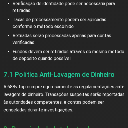
Verificação de identidade pode ser necessária para
retiradas
Taxas de processamento podem ser aplicadas
conforme o método escolhido
Retiradas serão processadas apenas para contas
verificadas
Fundos devem ser retirados através do mesmo método
de depósito quando possível
7.1 Política Anti-Lavagem de Dinheiro
A 688v top cumpre rigorosamente as regulamentações anti-
lavagem de dinheiro. Transações suspeitas serão reportadas
às autoridades competentes, e contas podem ser
congeladas durante investigações.