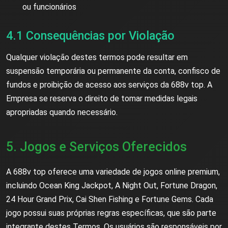
ou funcionários
4.1 Consequências por Violação
Qualquer violação destes termos pode resultar em
suspensão temporária ou permanente da conta, confisco de
fundos e proibição de acesso aos serviços da 688v top. A
Empresa se reserva o direito de tomar medidas legais
apropriadas quando necessário.
5. Jogos e Serviços Oferecidos
A 688v top oferece uma variedade de jogos online premium,
incluindo Ocean King Jackpot, A Night Out, Fortune Dragon,
24 Hour Grand Prix, Cai Shen Fishing e Fortune Gems. Cada
jogo possui suas próprias regras específicas, que são parte
integrante destes Termos. Os usuários são responsáveis por