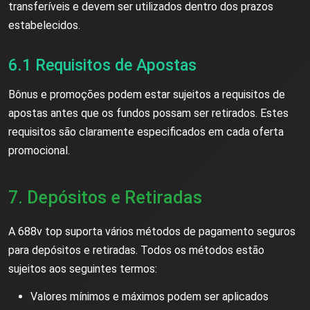
transferíveis e devem ser utilizados dentro dos prazos
estabelecidos.
6.1 Requisitos de Apostas
Bônus e promoções podem estar sujeitos a requisitos de
apostas antes que os fundos possam ser retirados. Estes
requisitos são claramente especificados em cada oferta
promocional.
7. Depósitos e Retiradas
A 688v top suporta vários métodos de pagamento seguros
para depósitos e retiradas. Todos os métodos estão
sujeitos aos seguintes termos:
Valores mínimos e máximos podem ser aplicados