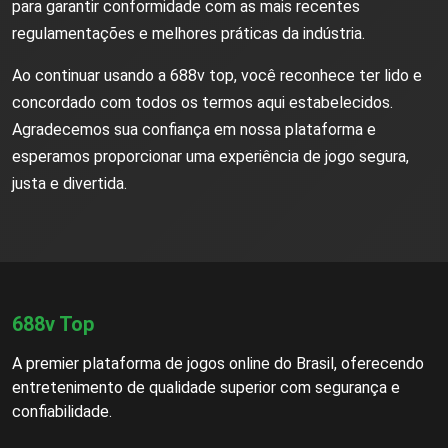
para garantir conformidade com as mais recentes
regulamentações e melhores práticas da indústria.
Ao continuar usando a 688v top, você reconhece ter lido e
concordado com todos os termos aqui estabelecidos.
Agradecemos sua confiança em nossa plataforma e
esperamos proporcionar uma experiência de jogo segura,
justa e divertida.
688v Top
A premier plataforma de jogos online do Brasil, oferecendo
entretenimento de qualidade superior com segurança e
confiabilidade.