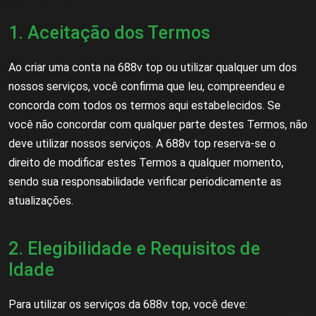
1. Aceitação dos Termos
Ao criar uma conta na 688v top ou utilizar qualquer um dos
nossos serviços, você confirma que leu, compreendeu e
concorda com todos os termos aqui estabelecidos. Se
você não concordar com qualquer parte destes Termos, não
deve utilizar nossos serviços. A 688v top reserva-se o
direito de modificar estes Termos a qualquer momento,
sendo sua responsabilidade verificar periodicamente as
atualizações.
2. Elegibilidade e Requisitos de
Idade
Para utilizar os serviços da 688v top, você deve: