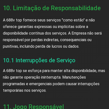
10. Limitação de Responsabilidade
A 688v top fornece seus serviços "como estão" e não
oferece garantias expressas ou implícitas sobre a
disponibilidade contínua dos serviços. A Empresa não será
responsável por perdas indiretas, consequenciais ou
punitivas, incluindo perda de lucros ou dados.
10.1 Interrupções de Serviço
A 688v top se esforça para manter alta disponibilidade, mas
não garante operação ininterrupta. Manutenções
programadas e emergenciais podem causar interrupções
temporárias nos serviços.
11. Jogo Responsável