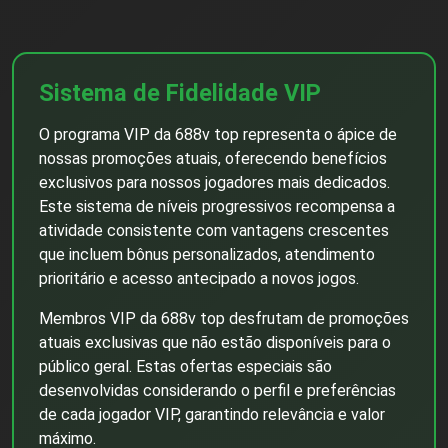
Sistema de Fidelidade VIP
O programa VIP da 688v top representa o ápice de
nossas promoções atuais, oferecendo benefícios
exclusivos para nossos jogadores mais dedicados.
Este sistema de níveis progressivos recompensa a
atividade consistente com vantagens crescentes
que incluem bônus personalizados, atendimento
prioritário e acesso antecipado a novos jogos.
Membros VIP da 688v top desfrutam de promoções
atuais exclusivas que não estão disponíveis para o
público geral. Estas ofertas especiais são
desenvolvidas considerando o perfil e preferências
de cada jogador VIP, garantindo relevância e valor
máximo.