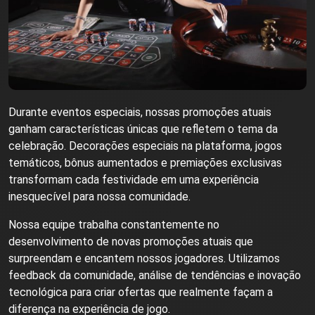
Durante eventos especiais, nossas promoções atuais
ganham características únicas que refletem o tema da
celebração. Decorações especiais na plataforma, jogos
temáticos, bônus aumentados e premiações exclusivas
transformam cada festividade em uma experiência
inesquecível para nossa comunidade.
Nossa equipe trabalha constantemente no
desenvolvimento de novas promoções atuais que
surpreendam e encantem nossos jogadores. Utilizamos
feedback da comunidade, análise de tendências e inovação
tecnológica para criar ofertas que realmente façam a
diferença na experiência de jogo.