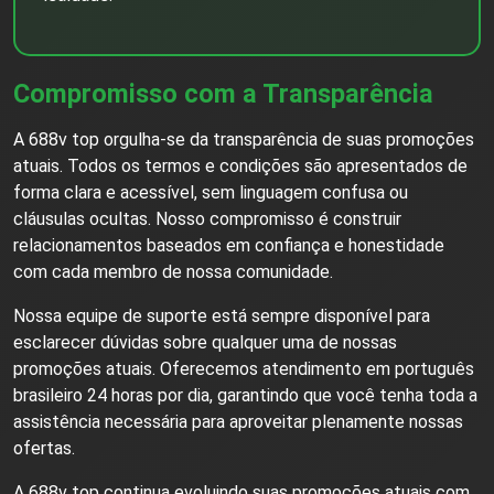
Compromisso com a Transparência
A 688v top orgulha-se da transparência de suas promoções
atuais. Todos os termos e condições são apresentados de
forma clara e acessível, sem linguagem confusa ou
cláusulas ocultas. Nosso compromisso é construir
relacionamentos baseados em confiança e honestidade
com cada membro de nossa comunidade.
Nossa equipe de suporte está sempre disponível para
esclarecer dúvidas sobre qualquer uma de nossas
promoções atuais. Oferecemos atendimento em português
brasileiro 24 horas por dia, garantindo que você tenha toda a
assistência necessária para aproveitar plenamente nossas
ofertas.
A 688v top continua evoluindo suas promoções atuais com