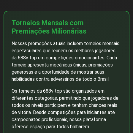
Torneios Mensais com
Premiações Milionárias
Nossas promoções atuais incluem torneios mensais
espetaculares que reúnem os melhores jogadores
da 688v top em competições emocionantes. Cada
torneio apresenta mecânicas únicas, premiações
generosas e a oportunidade de mostrar suas
habilidades contra adversários de todo o Brasil.
Os torneios da 688v top são organizados em
diferentes categorias, permitindo que jogadores de
todos os níveis participem e tenham chances reais
de vitória. Desde competições para iniciantes até
campeonatos profissionais, nossa plataforma
oferece espaço para todos brilharem.